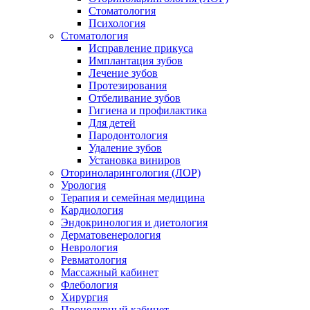
Стоматология
Психология
Стоматология
Исправление прикуса
Имплантация зубов
Лечение зубов
Протезирования
Отбеливание зубов
Гигиена и профилактика
Для детей
Пародонтология
Удаление зубов
Установка виниров
Оториноларингология (ЛОР)
Урология
Терапия и семейная медицина
Кардиология
Эндокринология и диетология
Дерматовенерология
Неврология
Ревматология
Массажный кабинет
Флебология
Хирургия
Процедурный кабинет