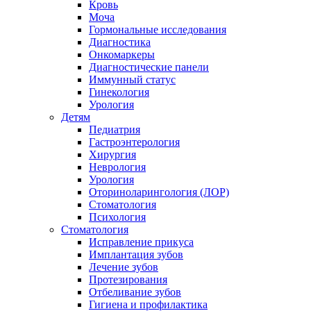
Кровь
Моча
Гормональные исследования
Диагностика
Онкомаркеры
Диагностические панели
Иммунный статус
Гинекология
Урология
Детям
Педиатрия
Гастроэнтерология
Хирургия
Неврология
Урология
Оториноларингология (ЛОР)
Стоматология
Психология
Стоматология
Исправление прикуса
Имплантация зубов
Лечение зубов
Протезирования
Отбеливание зубов
Гигиена и профилактика