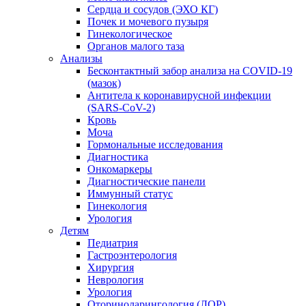
Сердца и сосудов (ЭХО КГ)
Почек и мочевого пузыря
Гинекологическое
Органов малого таза
Анализы
Бесконтактный забор анализа на COVID-19
(мазок)
Антитела к коронавирусной инфекции
(SARS-CoV-2)
Кровь
Моча
Гормональные исследования
Диагностика
Онкомаркеры
Диагностические панели
Иммунный статус
Гинекология
Урология
Детям
Педиатрия
Гастроэнтерология
Хирургия
Неврология
Урология
Оториноларингология (ЛОР)