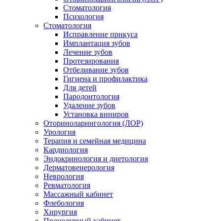
Стоматология
Психология
Стоматология
Исправление прикуса
Имплантация зубов
Лечение зубов
Протезирования
Отбеливание зубов
Гигиена и профилактика
Для детей
Пародонтология
Удаление зубов
Установка виниров
Оториноларингология (ЛОР)
Урология
Терапия и семейная медицина
Кардиология
Эндокринология и диетология
Дерматовенерология
Неврология
Ревматология
Массажный кабинет
Флебология
Хирургия
Процедурный кабинет