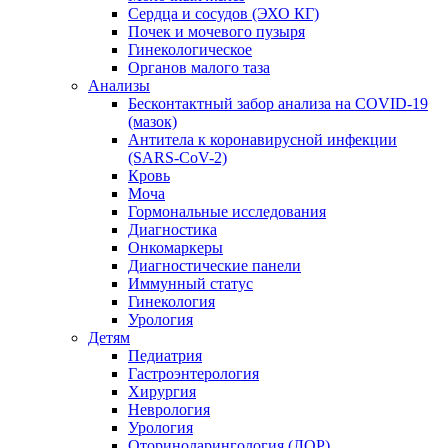
Сердца и сосудов (ЭХО КГ)
Почек и мочевого пузыря
Гинекологическое
Органов малого таза
Анализы
Бесконтактный забор анализа на COVID-19
(мазок)
Антитела к коронавирусной инфекции
(SARS-CoV-2)
Кровь
Моча
Гормональные исследования
Диагностика
Онкомаркеры
Диагностические панели
Иммунный статус
Гинекология
Урология
Детям
Педиатрия
Гастроэнтерология
Хирургия
Неврология
Урология
Оториноларингология (ЛОР)