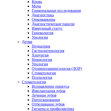
Кровь
Моча
Гормональные исследования
Диагностика
Онкомаркеры
Диагностические панели
Иммунный статус
Гинекология
Урология
Детям
Педиатрия
Гастроэнтерология
Хирургия
Неврология
Урология
Оториноларингология (ЛОР)
Стоматология
Психология
Стоматология
Исправление прикуса
Имплантация зубов
Лечение зубов
Протезирования
Отбеливание зубов
Гигиена и профилактика