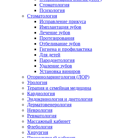
Стоматология
Психология
Стоматология
Исправление прикуса
Имплантация зубов
Лечение зубов
Протезирования
Отбеливание зубов
Гигиена и профилактика
Для детей
Пародонтология
Удаление зубов
Установка виниров
Оториноларингология (ЛОР)
Урология
Терапия и семейная медицина
Кардиология
Эндокринология и диетология
Дерматовенерология
Неврология
Ревматология
Массажный кабинет
Флебология
Хирургия
Процедурный кабинет