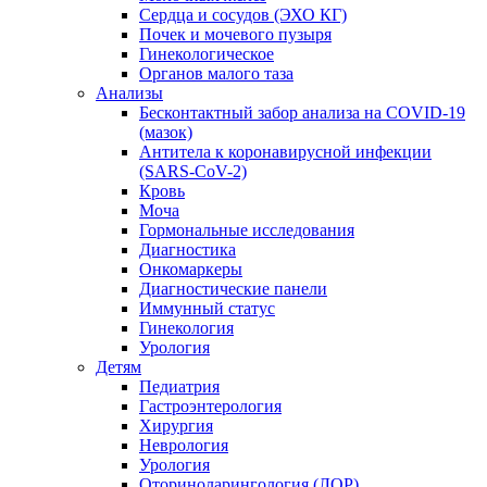
Сердца и сосудов (ЭХО КГ)
Почек и мочевого пузыря
Гинекологическое
Органов малого таза
Анализы
Бесконтактный забор анализа на COVID-19
(мазок)
Антитела к коронавирусной инфекции
(SARS-CoV-2)
Кровь
Моча
Гормональные исследования
Диагностика
Онкомаркеры
Диагностические панели
Иммунный статус
Гинекология
Урология
Детям
Педиатрия
Гастроэнтерология
Хирургия
Неврология
Урология
Оториноларингология (ЛОР)