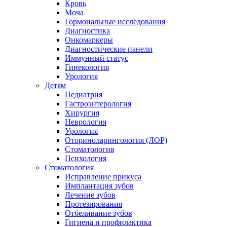
Кровь
Моча
Гормональные исследования
Диагностика
Онкомаркеры
Диагностические панели
Иммунный статус
Гинекология
Урология
Детям
Педиатрия
Гастроэнтерология
Хирургия
Неврология
Урология
Оториноларингология (ЛОР)
Стоматология
Психология
Стоматология
Исправление прикуса
Имплантация зубов
Лечение зубов
Протезирования
Отбеливание зубов
Гигиена и профилактика